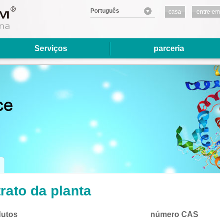
Português
casa
entre em
contato
conosco
Serviços
parceria
rato da planta
utos
número CAS