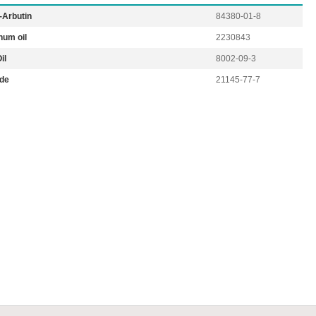
-Arbutin
84380-01-8
num oil
2230843
il
8002-09-3
ide
21145-77-7