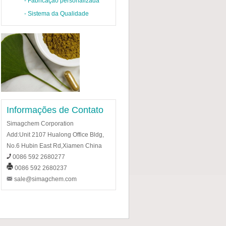
-
Fabricação personalizada
-
Sistema da Qualidade
Informações de Contato
Simagchem Corporation
Add:Unit 2107 Hualong Office Bldg,
No.6 Hubin East Rd,Xiamen China
0086 592 2680277
0086 592 2680237
sale@simagchem.com