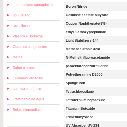
intermediário agroquímico
Boron Nitride
Cellulose acetate butyrate
poliuretano
Copper Naphthenate(8%)
revestimento
ethyl 3-ethoxypropionate
Plástico e Borracha
Light Stabilizers-144
Corantes e pigmentos
Methanesuifonic acid
resina
N-Methyltrifluoroacetamide
parachlorobenzotrifluoride
Sabor e aroma
Polyetheramine D2000
Cuidados Pessoais
Sponge iron
química eletrônico
Tetrachlorosilane
Tratamento de Água
Tetraterbium heptaoxide
Titanium Butoxide
Belas Intermediate
Trimethoxysilane
UV Absorber UV-234