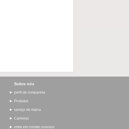
Sobre nós
perfil de companhia
Produtos
serviço de marca
Carreiras
entre em contato conosco