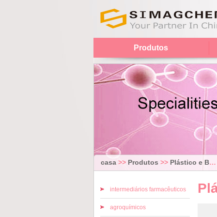
Produtos
casa
>>
Produtos
>>
Plástico e Borracha
Pl
intermediários farmacêuticos
agroquímicos