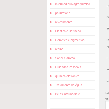
intermediário agroquímico
P
poliuretano
n
revestimento
s
Plástico e Borracha
n
Corantes e pigmentos
e
resina
Sabor e aroma
E
Cuidados Pessoais
t
química eletrônico
p
Tratamento de Água
Po
Belas Intermediate
es