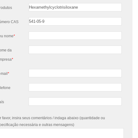
rodutos
úmero CAS
eu nome
*
ome da
mpresa
*
-mail
*
elefone
aís
r favor, insira seus comentários / indaga abaixo (quantidade ou
pecificação necessária e outras mensagens)