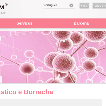
Português
casa
entre em
contato
conosco
Serviços
parceria
ástico e Borracha