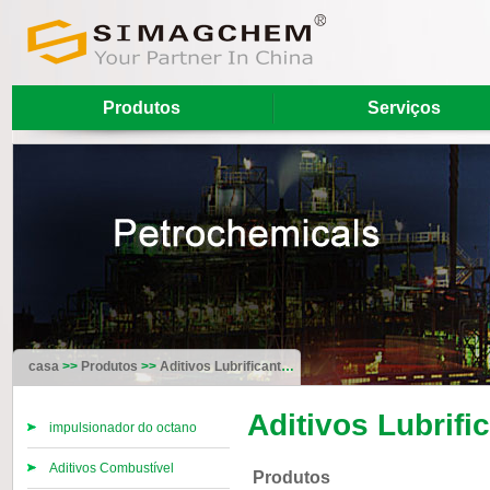
Produtos
Serviços
casa
>>
Produtos
>>
Aditivos Lubrificantes‎
Aditivos Lubrific
impulsionador do octano
Aditivos Combustível
Produtos