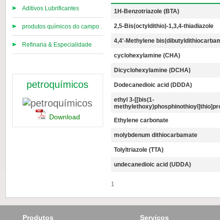
Aditivos Lubrificantes‎
1H-Benzotriazole (BTA)
2,5-Bis(octyldithio)-1,3,4-thiadiazole
produtos químicos do campo petrolífero
4,4'-Methylene bis(dibutyldithiocarba
Refinaria & Especialidade
cyclohexylamine (CHA)
Dicyclohexylamine (DCHA)
petroquímicos
Dodecanedioic acid (DDDA)
ethyl 3-[[bis(1-
methylethoxy)phosphinothioyl]thio]pr
Download
Ethylene carbonate
molybdenum dithiocarbamate
Tolyltriazole (TTA)
undecanedioic acid (UDDA)
1
Produtos
Serviços