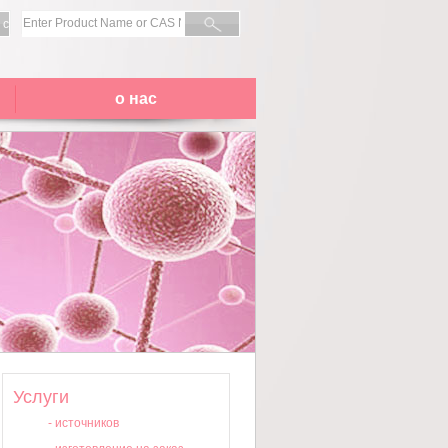
 с
о нас
Услуги
-
источников