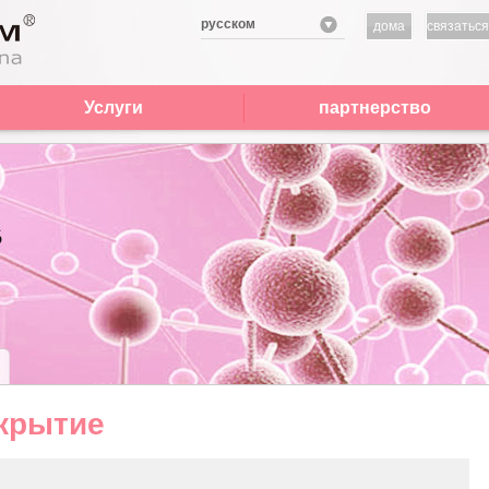
русском
дома
связаться
нами
Услуги
партнерство
крытие