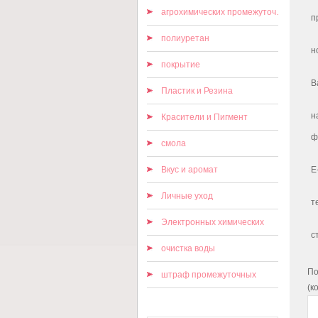
агрохимических промежуточных
п
полиуретан
н
покрытие
В
Пластик и Резина
н
Красители и Пигмент
ф
смола
Вкус и аромат
E
Личные уход
т
Электронных химических
с
очистка воды
По
штраф промежуточных
(к