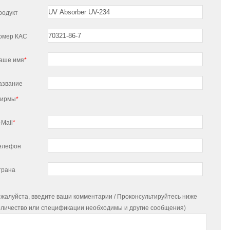
родукт
омер КАС
аше имя
*
азвание
ирмы
*
-Mail
*
елефон
трана
жалуйста, введите ваши комментарии / Проконсультируйтесь ниже
оличество или спецификации необходимы и другие сообщения)