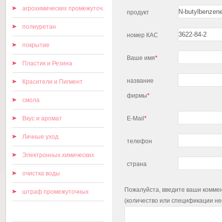
агрохимических промежуточных
продукт
полиуретан
номер КАС
покрытие
Ваше имя
*
Пластик и Резина
название
Красители и Пигмент
фирмы
*
смола
Вкус и аромат
E-Mail
*
Личные уход
телефон
Электронных химических
страна
очистка воды
Пожалуйста, введите ваши коммен
штраф промежуточных
(количество или спецификации н