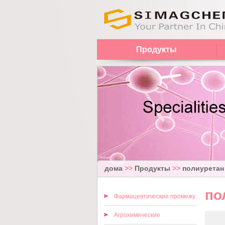
Продукты
дома
>>
Продукты
>>
полиуретан
по
Фармацевтические промежуточные
Агрохимические