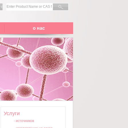
 с
о нас
Услуги
-
источников