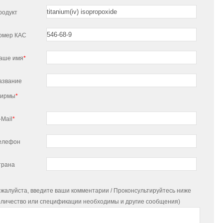
родукт
омер КАС
аше имя
*
азвание
ирмы
*
-Mail
*
елефон
трана
жалуйста, введите ваши комментарии / Проконсультируйтесь ниже
оличество или спецификации необходимы и другие сообщения)