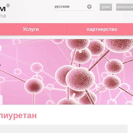
русском
дома
связаться
нами
Услуги
партнерство
лиуретан