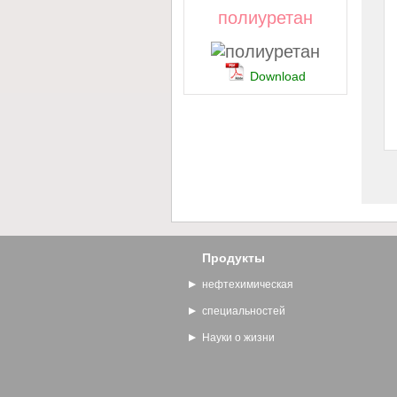
полиуретан
Download
Продукты
нефтехимическая
специальностей
Науки о жизни