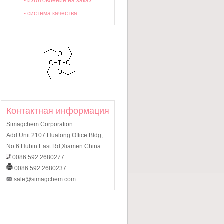
-
изготовление на заказ
-
система качества
Контактная информация
Simagchem Corporation
Add:Unit 2107 Hualong Office Bldg,
No.6 Hubin East Rd,Xiamen China
0086 592 2680277
0086 592 2680237
sale@simagchem.com