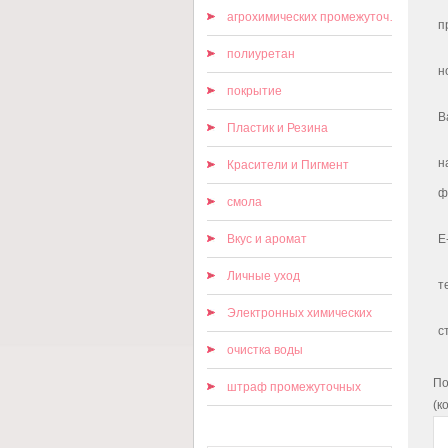
агрохимических промежуточных
п
полиуретан
н
покрытие
В
Пластик и Резина
н
Красители и Пигмент
ф
смола
Вкус и аромат
E
Личные уход
т
Электронных химических
с
очистка воды
По
штраф промежуточных
(к