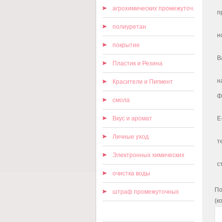
агрохимических промежуточных
п
полиуретан
н
покрытие
В
Пластик и Резина
н
Красители и Пигмент
ф
смола
Вкус и аромат
E
Личные уход
т
Электронных химических
с
очистка воды
По
штраф промежуточных
(к