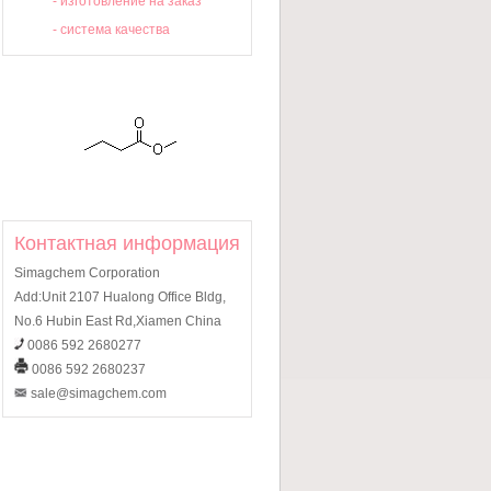
-
изготовление на заказ
-
система качества
Контактная информация
Simagchem Corporation
Add:Unit 2107 Hualong Office Bldg,
No.6 Hubin East Rd,Xiamen China
0086 592 2680277
0086 592 2680237
sale@simagchem.com