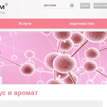
русском
дома
связаться
нами
Услуги
партнерство
ус и аромат