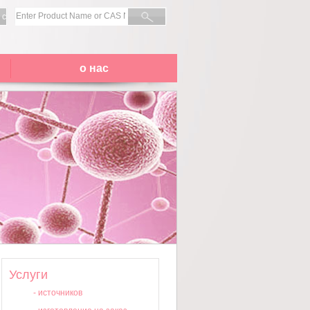
 с
о нас
Услуги
-
источников