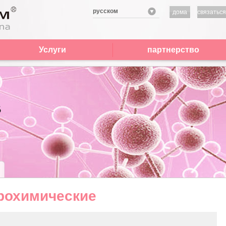
русском
дома
связаться
нами
Услуги
партнерство
рохимические