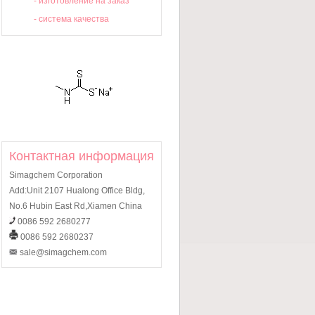
-
изготовление на заказ
-
система качества
Контактная информация
Simagchem Corporation
Add:Unit 2107 Hualong Office Bldg,
No.6 Hubin East Rd,Xiamen China
0086 592 2680277
0086 592 2680237
sale@simagchem.com