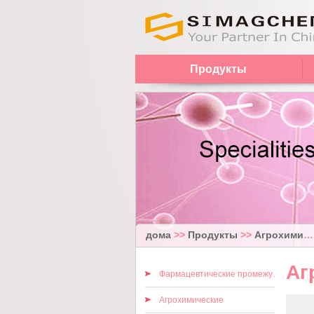
Продукты
дома
>>
Продукты
>>
Агрохимические
Аг
Фармацевтические промежуточные
Агрохимические