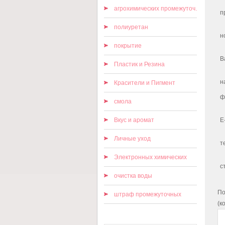
агрохимических промежуточных
п
полиуретан
н
покрытие
В
Пластик и Резина
н
Красители и Пигмент
ф
смола
Вкус и аромат
E
Личные уход
т
Электронных химических
с
очистка воды
По
штраф промежуточных
(к