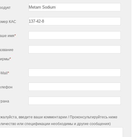
родукт
омер КАС
аше имя
*
азвание
ирмы
*
-Mail
*
елефон
трана
жалуйста, введите ваши комментарии / Проконсультируйтесь ниже
оличество или спецификации необходимы и другие сообщения)