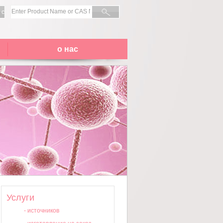
 с
о нас
Услуги
-
источников